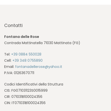
Contatti
Fontana delle Rose
Contrada Mattinatella 71030 Mattinata (FG)
Tel:
+39 0884 550028
Cell:
+39 348 0755890
Email:
fontanadellerose@yahoo.it
P.IVA: 01263670711
Codici Identificativi della Struttura
CIS: FG071031123S0015999
CIR: 071031B100024356
CIN: IT071031B100024356