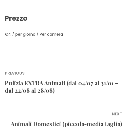
Prezzo
€
4
/ per giorno / Per camera
Navigazione
PREVIOUS
articoli
Pulizia EXTRA Animali (dal 04/07 al 31/01 –
Previous
dal 22/08 al 28/08)
post:
NEXT
Animali Domestici (piccola-media taglia)
Next