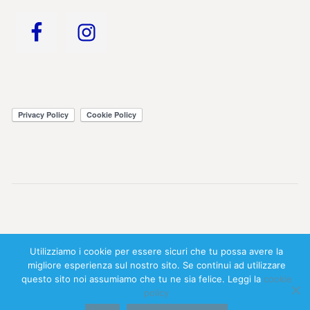
© 2026 All Rights Reserved - powered by
SulGargano.it
-
Utilizziamo i cookie per essere sicuri che tu possa avere la
Realizzato da
Smart Lab ADV
migliore esperienza sul nostro sito. Se continui ad utilizzare
questo sito noi assumiamo che tu ne sia felice. Leggi la
cookie
policy