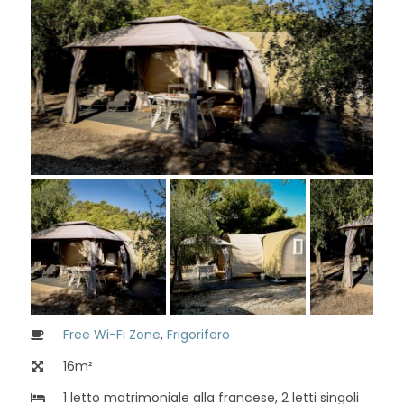
Free Wi-Fi Zone
,
Frigorifero
16m²
1 letto matrimoniale alla francese, 2 letti singoli