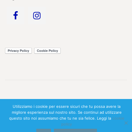
© 2026 All Rights Reserved - powered by
SulGargano.it
-
Utilizziamo i cookie per essere sicuri che tu possa avere la
Realizzato da
Smart Lab ADV
migliore esperienza sul nostro sito. Se continui ad utilizzare
questo sito noi assumiamo che tu ne sia felice. Leggi la
cookie
policy