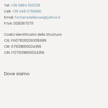
Tel:
+39 0884 550028
Cell:
+39 348 0755890
Email:
fontanadellerose@yahoo.it
P.IVA: 01263670711
Codici Identificativi della Struttura
CIS: FG071031123S0015999
CIR: 071031B100024356
CIN: IT071031B100024356
Dove siamo