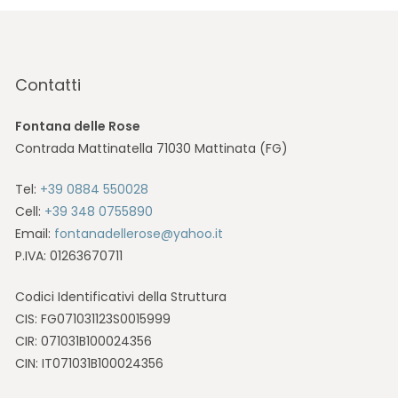
Contatti
Fontana delle Rose
Contrada Mattinatella 71030 Mattinata (FG)
Tel:
+39 0884 550028
Cell:
+39 348 0755890
Email:
fontanadellerose@yahoo.it
P.IVA: 01263670711
Codici Identificativi della Struttura
CIS: FG071031123S0015999
CIR: 071031B100024356
CIN: IT071031B100024356