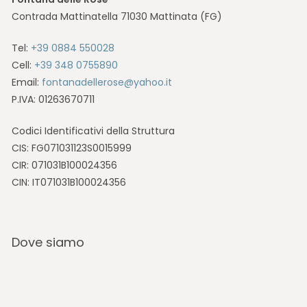
Contrada Mattinatella 71030 Mattinata (FG)
Tel:
+39 0884 550028
Cell:
+39 348 0755890
Email:
fontanadellerose@yahoo.it
P.IVA: 01263670711
Codici Identificativi della Struttura
CIS: FG071031123S0015999
CIR: 071031B100024356
CIN: IT071031B100024356
Dove siamo