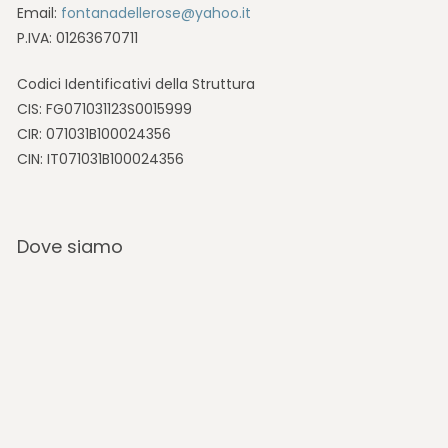
Email:
fontanadellerose@yahoo.it
P.IVA: 01263670711
Codici Identificativi della Struttura
CIS: FG071031123S0015999
CIR: 071031B100024356
CIN: IT071031B100024356
Dove siamo