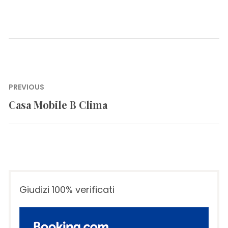
Navigazione
PREVIOUS
articoli
Casa Mobile B Clima
Previous
post:
Giudizi 100% verificati