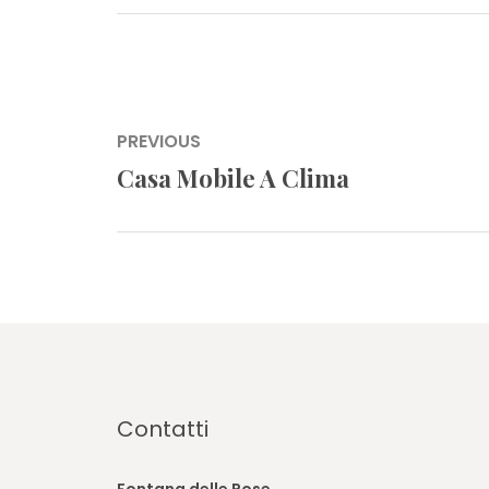
Navigazione
PREVIOUS
articoli
Casa Mobile A Clima
Previous
post:
Contatti
Fontana delle Rose