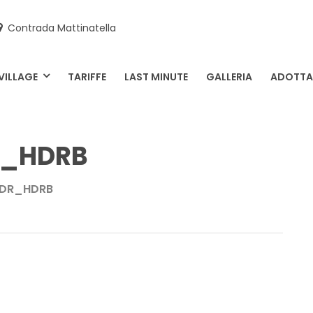
Contrada Mattinatella
NA DELLE ROSE
VILLAGE
TARIFFE
LAST MINUTE
GALLERIA
ADOTTA 
r_HDRB
DR_HDRB