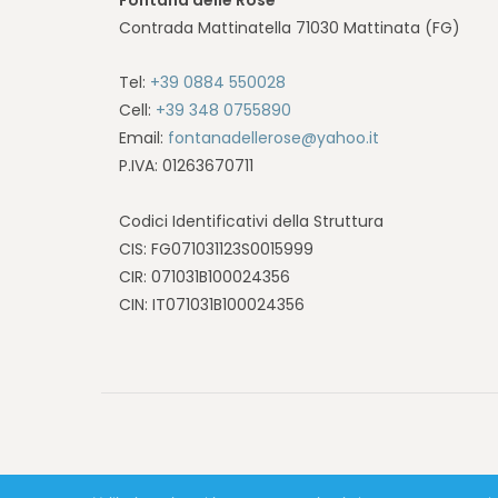
Contrada Mattinatella 71030 Mattinata (FG)
Tel:
+39 0884 550028
Cell:
+39 348 0755890
Email:
fontanadellerose@yahoo.it
P.IVA: 01263670711
Codici Identificativi della Struttura
CIS: FG071031123S0015999
CIR: 071031B100024356
CIN: IT071031B100024356
© 2026 Al