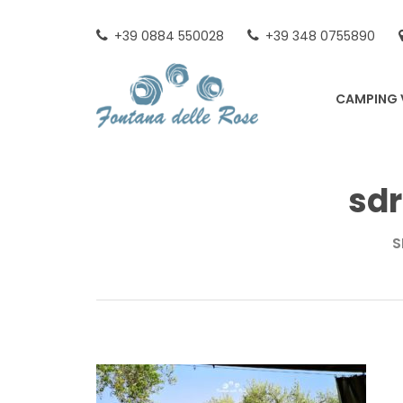
Skip
to
+39 0884 550028
+39 348 0755890
content
FONTA
CAMPING 
sd
S