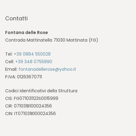
Contatti
Fontana delle Rose
Contrada Mattinatella 71030 Mattinata (FG)
Tel:
+39 0884 550028
Cell:
+39 348 0755890
Email:
fontanadellerose@yahoo.it
P.IVA: 01263670711
Codici Identificativi della Struttura
CIS: FG071031123S0015999
CIR: 071031B100024356
CIN: IT071031B100024356