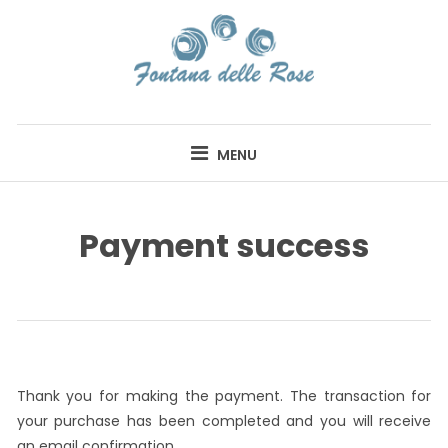
Skip
to
content
FONTANA DELLE
ROSE
MENU
Payment success
Thank you for making the payment. The transaction for
your purchase has been completed and you will receive
an email confirmation.